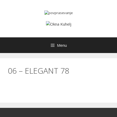
Skip
to
content
Menu
06 – ELEGANT 78