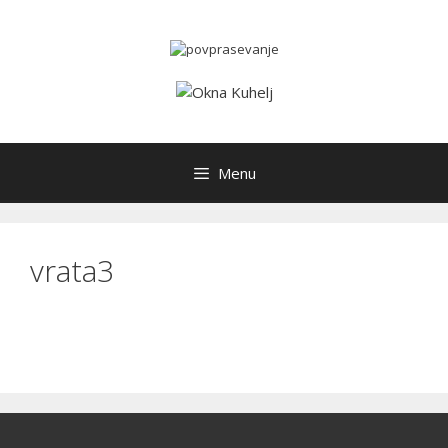
Skip
to
content
Menu
vrata3