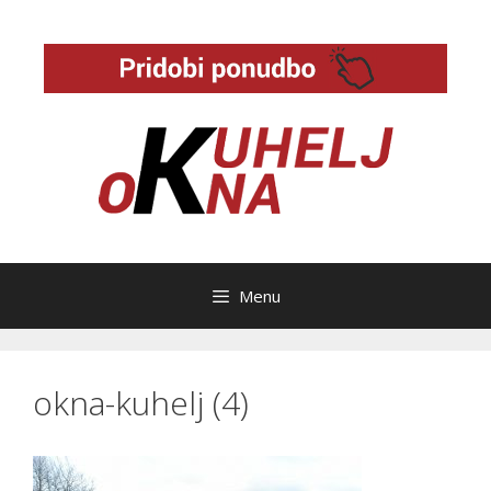
Skip
to
content
Menu
okna-kuhelj (4)