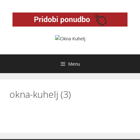
Skip
to
content
Menu
okna-kuhelj (3)