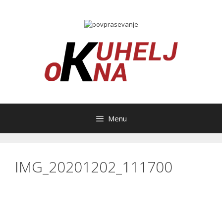
Skip
to
content
Menu
IMG_20201202_111700