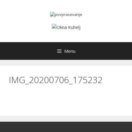
Skip
to
content
Menu
IMG_20200706_175232